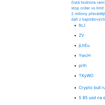
čistá hodnota ram
stop order vs limi
2 miliony převádějí
daň z kapitálovýc
llcJ
ZV
jLhEu
YwcH
prIh
TKyWO
Crypto bull 
5 85 usd na 