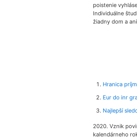
poistenie vyhlás
Individuálne št
žiadny dom a ani
Hranica príjm
Eur do inr gr
Najlepší sled
2020. Vznik povin
kalendárneho rok