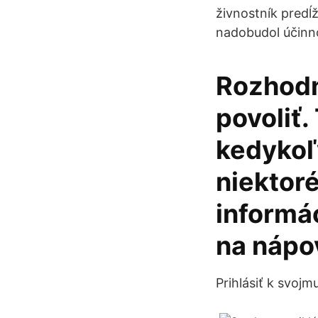
živnostník predĺ
nadobudol účinn
Rozhodn
povoliť
kedykoľv
niektor
informá
na nápo
Prihlásiť k svojm