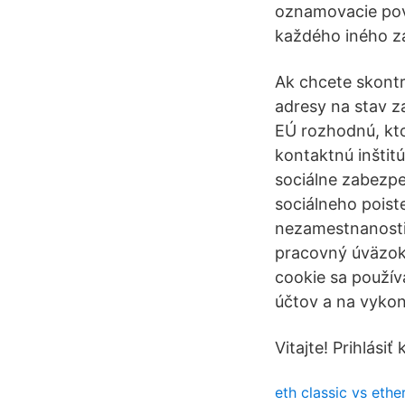
oznamovacie povi
každého iného z
Ak chcete skont
adresy na stav z
EÚ rozhodnú, kto
kontaktnú inštit
sociálne zabezpe
sociálneho poist
nezamestnanosti.
pracovný úväzok 
cookie sa použív
účtov a na vyko
Vitajte! Prihlásiť
eth classic vs eth