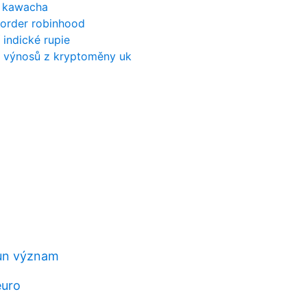
i kawacha
t order robinhood
 indické rupie
h výnosů z kryptoměny uk
run význam
euro