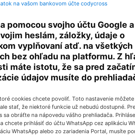
tatok na vašom bankovom účte codycross
sa pomocou svojho účtu Google a
svojim heslám, záložky, údaje o
kom vyplňovaní atď. na všetkých
ch bez ohľadu na platformu. Z hľ
i máte istotu, že sa pred začat
ácie údajov musíte do prehliada
toré cookies chcete povoliť. Toto nastavenie môžet
ale stať, že niektoré funkcie už nebudú dostupné. Pr
 sa obráťte na nápovedu vášho prehliadača. Prihláse
 sa chcete prihlásiť do účtu WhatsApp cez aplikáciu 
áciu WhatsApp alebo zo zariadenia Portal, musíte p