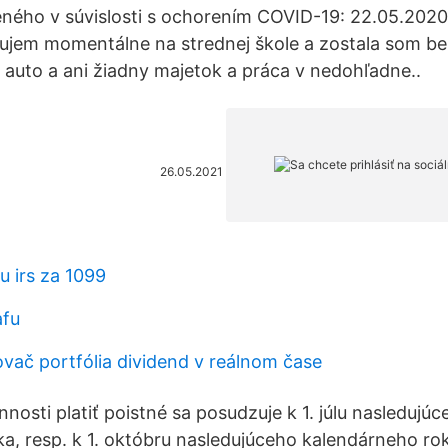
eného v súvislosti s ochorením COVID-19: 22.05.2020
udujem momentálne na strednej škole a zostala som 
 auto a ani žiadny majetok a práca v nedohľadne..
26.05.2021
u irs za 1099
afu
ovač portfólia dividend v reálnom čase
nosti platiť poistné sa posudzuje k 1. júlu nasledujúc
a, resp. k 1. októbru nasledujúceho kalendárneho rok