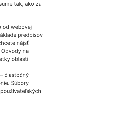
sume tak, ako za
o od webovej
základe predpisov
chcete nájsť
ne Odvody na
tky oblasti
– čiastočný
enie. Súbory
 používateľských