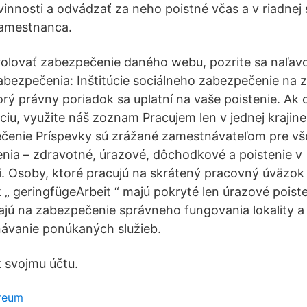
nnosti a odvádzať za neho poistné včas a v riadnej 
amestnanca.
rolovať zabezpečenie daného webu, pozrite sa naľav
abezpečenia: Inštitúcie sociálneho zabezpečenie na 
rý právny poriadok sa uplatní na vaše poistenie. Ak 
úciu, využite náš zoznam Pracujem len v jednej kraji
čenie Príspevky sú zrážané zamestnávateľom pre vše
enia – zdravotné, úrazové, dôchodkové a poistenie v
 Osoby, ktoré pracujú na skrátený pracovný úväzok 
„ geringfügeArbeit “ majú pokryté len úrazové poist
ajú na zabezpečenie správneho fungovania lokality a
návanie ponúkaných služieb.
 k svojmu účtu.
ereum