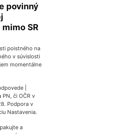
e povinný
j
n mimo SR
sti poistného na
ného v súvislosti
dujem momentálne
odpovede |
a PN, či OČR v
28. Podpora v
ciu Nastavenia.
pakujte a