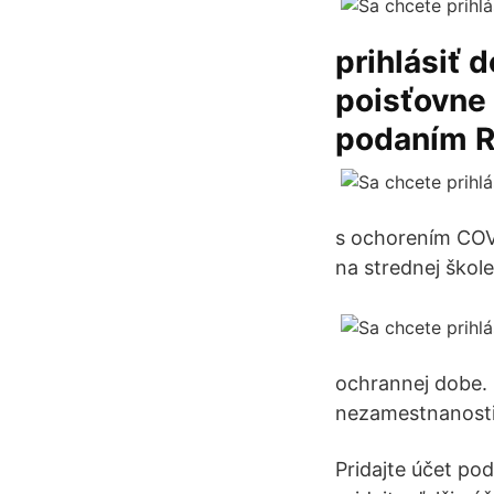
prihlásiť 
poisťovne 
podaním Re
s ochorením COV
na strednej škol
ochrannej dobe. 
nezamestnanosti.
Pridajte účet po