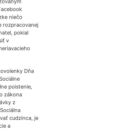
rizovaným
 Facebook
zke niečo
ie rozpracovanej
atel, pokial
iť v
ymeriavacieho
 dovolenky Dňa
Sociálne
ne poistenie,
zo zákona
ávky z
Sociálna
ať cudzinca, je
cie a