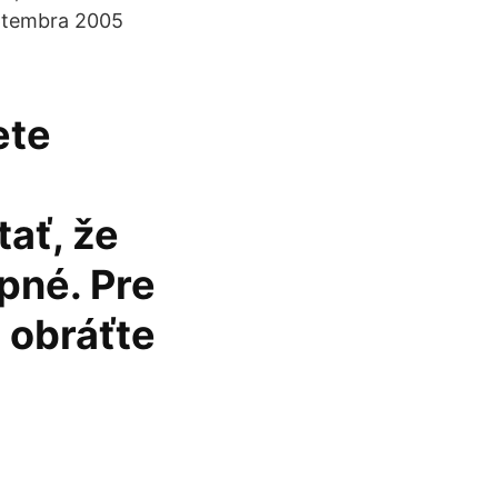
eptembra 2005
ete
ať, že
pné. Pre
 obráťte