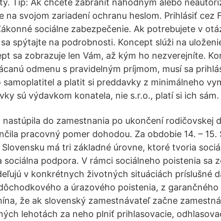
účty. Tip: Ak chcete zabrániť náhodným alebo neauto
 na svojom zariadení ochranu heslom. Prihlásiť cez
ákonné sociálne zabezpečenie. Ak potrebujete v otá
r sa spýtajte na podrobnosti. Koncept slúži na uložen
t sa zobrazuje len Vám, až kým ho nezverejníte. Kon
canú odmenu s pravidelným príjmom, musí sa prihlás
o samoplatitel a platit si preddavky z minimálneho v
ky sú výdavkom konatela, nie s.r.o., platí si ich sám.
0 nastúpila do zamestnania po ukončení rodičovskej
ončila pracovný pomer dohodou. Za obdobie 14. – 15. 
Slovensku má tri základné úrovne, ktoré tvoria sociál
 sociálna podpora. V rámci sociálneho poistenia sa 
ľujú v konkrétnych životných situáciách príslušné d
ôchodkového a úrazového poistenia, z garančného 
ína, že ak slovenský zamestnávateľ začne zamestnáv
ých lehotách za neho plniť prihlasovacie, odhlasova