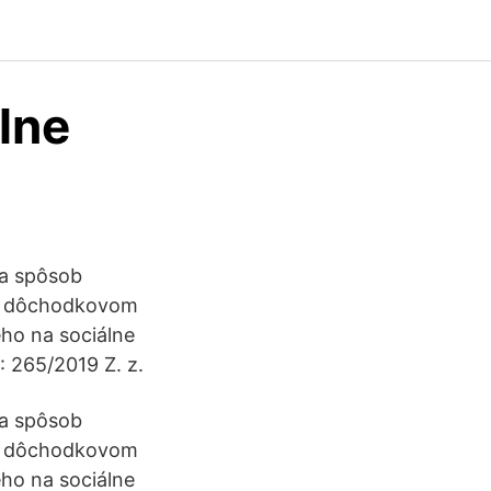
álne
 a spôsob
í o dôchodkovom
ého na sociálne
: 265/2019 Z. z.
 a spôsob
í o dôchodkovom
ého na sociálne