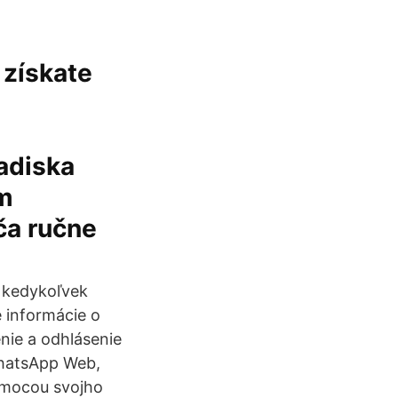
 získate
adiska
ím
ča ručne
e kedykoľvek
e informácie o
nie a odhlásenie
WhatsApp Web,
omocou svojho