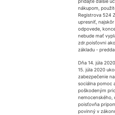
pridajte ďalšie 
nákupom, použite
Registrova 524 Z
upresniť, najskô
odpovede, koncep
nebude mať vyplá
zdr.poisťovni ak
základu - preddav
Dňa 14. júla 202
15. júla 2020 uk
zabezpečenie na 
sociálna pomoc a
poškodeným pride
nemocenského, d
poisťovňa pripom
povinný v zákonn