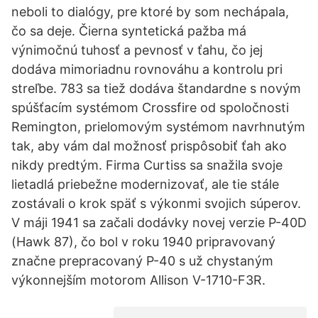
neboli to dialógy, pre ktoré by som nechápala,
čo sa deje. Čierna syntetická pažba má
výnimočnú tuhosť a pevnosť v ťahu, čo jej
dodáva mimoriadnu rovnováhu a kontrolu pri
streľbe. 783 sa tiež dodáva štandardne s novým
spúšťacím systémom Crossfire od spoločnosti
Remington, prielomovým systémom navrhnutým
tak, aby vám dal možnosť prispôsobiť ťah ako
nikdy predtým. Firma Curtiss sa snažila svoje
lietadlá priebežne modernizovať, ale tie stále
zostávali o krok späť s výkonmi svojich súperov.
V máji 1941 sa začali dodávky novej verzie P-40D
(Hawk 87), čo bol v roku 1940 pripravovaný
značne prepracovaný P-40 s už chystaným
výkonnejším motorom Allison V-1710-F3R.