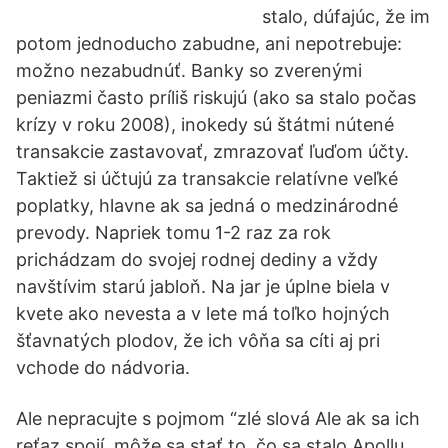
stalo, dúfajúc, že im
potom jednoducho zabudne, ani nepotrebuje:
možno nezabudnúť. Banky so zverenými
peniazmi často príliš riskujú (ako sa stalo počas
krízy v roku 2008), inokedy sú štátmi nútené
transakcie zastavovať, zmrazovať ľuďom účty.
Taktiež si účtujú za transakcie relatívne veľké
poplatky, hlavne ak sa jedná o medzinárodné
prevody. Napriek tomu 1-2 raz za rok
prichádzam do svojej rodnej dediny a vždy
navštívim starú jabloň. Na jar je úplne biela v
kvete ako nevesta a v lete má toľko hojných
šťavnatých plodov, že ich vôňa sa cíti aj pri
vchode do nádvoria.
Ale nepracujte s pojmom “zlé slová Ale ak sa ich
reťaz spojí, môže sa stať to, čo sa stalo Apollu