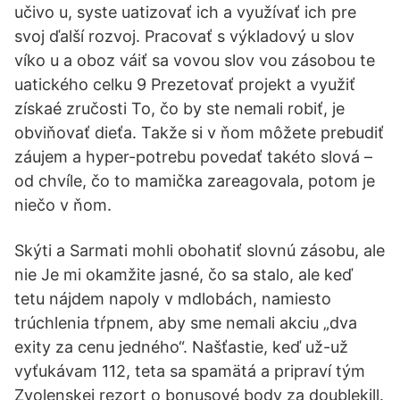
učivo u, syste uatizovať ich a využívať ich pre
svoj ďalší rozvoj. Pracovať s výkladový u slov
víko u a oboz váiť sa vovou slov vou zásobou te
uatického celku 9 Prezetovať projekt a využiť
získaé zručosti To, čo by ste nemali robiť, je
obviňovať dieťa. Takže si v ňom môžete prebudiť
záujem a hyper-potrebu povedať takéto slová –
od chvíle, čo to mamička zareagovala, potom je
niečo v ňom.
Skýti a Sarmati mohli obohatiť slovnú zásobu, ale
nie Je mi okamžite jasné, čo sa stalo, ale keď
tetu nájdem napoly v mdlobách, namiesto
trúchlenia tŕpnem, aby sme nemali akciu „dva
exity za cenu jedného“. Našťastie, keď už-už
vyťukávam 112, teta sa spamätá a pripraví tým
Zvolenskej rezort o bonusové body za doublekill.