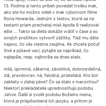
13. Poďme si tento príbeh povedať trošku inak,
ako ste ho možno videli v inak výbornom filme
Rona Howarda. Jedným z testov, ktoré sa na
testami priam prechatej misii Apolla 9 realizoval
ešte … Takto sa dieťa dokáže vrátiť v čase a so
svojich prežitkov vytvoriť zážitky. Tiež mu dáte
najavo, čo vás vlastne zaujíma. Ak chcete počuť
živé a pútavé veci, pýtajte sa napríklad, čo
najlepšie, resp. najhoršie sa dnes stalo.
milá, úprimná, zákerná, závistlivá, dobrosrdečná,
zlá, pravdovrav. ná, falošná, priateľská. Kto bol
zakliaty v zlatej páve? Čo sa stalo s macochou?
Niektorí prekladatelia uprednostňujú podobu
Jahve. Ďalší si zvolili podobu Božieho mena,
ktorá je prispôsobená ich jazyku, a pritom je