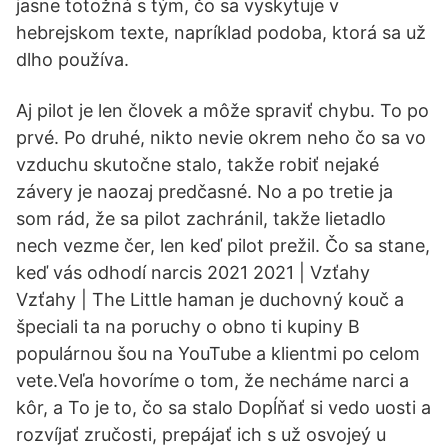
jasne totožná s tým, čo sa vyskytuje v
hebrejskom texte, napríklad podoba, ktorá sa už
dlho používa.
Aj pilot je len človek a môže spraviť chybu. To po
prvé. Po druhé, nikto nevie okrem neho čo sa vo
vzduchu skutočne stalo, takže robiť nejaké
závery je naozaj predčasné. No a po tretie ja
som rád, že sa pilot zachránil, takže lietadlo
nech vezme čer, len keď pilot prežil. Čo sa stane,
keď vás odhodí narcis 2021 2021 | Vzťahy
Vzťahy | The Little haman je duchovný kouč a
špeciali ta na poruchy o obno ti kupiny B
populárnou šou na YouTube a klientmi po celom
vete.Veľa hovoríme o tom, že necháme narci a
kôr, a To je to, čo sa stalo Dopĺňať si vedo uosti a
rozvíjať zručosti, prepájať ich s už osvojeý u