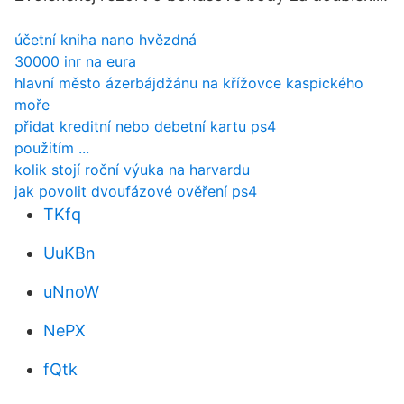
účetní kniha nano hvězdná
30000 inr na eura
hlavní město ázerbájdžánu na křížovce kaspického
moře
přidat kreditní nebo debetní kartu ps4
použitím ...
kolik stojí roční výuka na harvardu
jak povolit dvoufázové ověření ps4
TKfq
UuKBn
uNnoW
NePX
fQtk