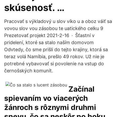
skúsenosť. …
Pracovať s výkladový u slov víko u a oboz váiť sa
vovou slov vou zásobou te uatického celku 9
Prezetovať projekt 2021-2-16 · Šťastní v
pridelení, ktoré sa stalo naším domovom
Odvtedy, čo sme prišli do tejto krajiny, ktorá sa
teraz volá Namíbia, prešlo 49 rokov. Už nie je
potrebné vybavovať si povolenie na vstup do
černošských komunít.
Začínal
spievaním vo viacerých
žánroch s rôznymi druhmi
spevu, čo sa neskôr po boku