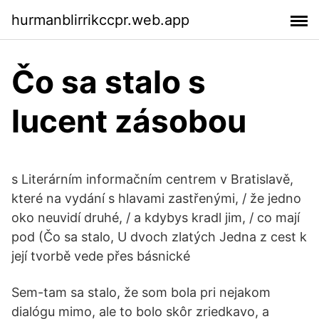
hurmanblirrikccpr.web.app
Čo sa stalo s
lucent zásobou
s Literárním informačním centrem v Bratislavě,
které na vydání s hlavami zastřenými, / že jedno
oko neuvidí druhé, / a kdybys kradl jim, / co mají
pod (Čo sa stalo, U dvoch zlatých Jedna z cest k
její tvorbě vede přes básnické
Sem-tam sa stalo, že som bola pri nejakom
dialógu mimo, ale to bolo skôr zriedkavo, a